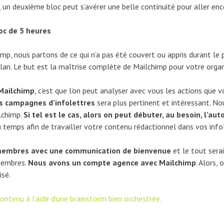
e, un deuxième bloc peut s’avérer une belle continuité pour aller e
oc de 5 heures
p, nous partons de ce qui n’a pas été couvert ou appris durant le
lan. Le but est la maîtrise complète de Mailchimp pour votre organ
Mailchimp
, c’est que l’on peut analyser avec vous les actions que v
os campagnes d’infolettres
sera plus pertinent et intéressant. No
lchimp.
Si tel est le cas, alors on peut débuter, au besoin, l’au
u temps afin de travailler votre contenu rédactionnel dans vos info
x membres avec une communication de bienvenue
et le tout ser
 membres.
Nous avons un compte agence avec Mailchimp
. Alors,
isé.
ontenu à l’aide d’une brainstorm bien orchestrée.