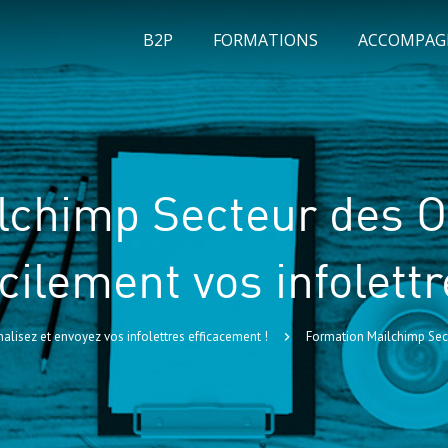
B2P
FORMATIONS
ACCOMPA
lchimp Secteur des 
cilement vos infolett
alisez et envoyez vos infolettres efficacement !
Formation Mailchimp Sect