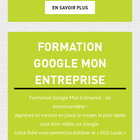
EN SAVOIR PLUS
FORMATION
GOOGLE MON
ENTREPRISE
Formation Google Mon Entreprise : Un
incontournable !
Apprenez et mettez en place le moyen le plus rapide
pour être visible sur Google.
Cette fiche vous permettra d’utiliser le « SEO-Local »