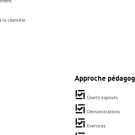
nement
 la clientèle
Approche pédagog
Courts exposés
Démonstrations
Exercices