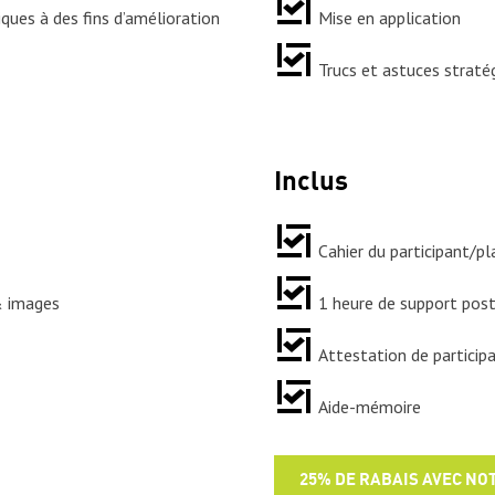
ques à des fins d’amélioration
Mise en application
Trucs et astuces straté
Inclus
Cahier du participant/pl
& images
1 heure de support pos
Attestation de particip
Aide-mémoire
25% DE RABAIS AVEC N