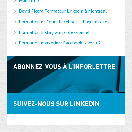
Mailchimp
David Picard Formateur LinkedIn à Montréal
Formation et Cours Facebook – Page affaires
Formation Instagram professionnel
Formation marketing: Facebook Niveau 2
ABONNEZ-VOUS À L’INFORLETTRE
SUIVEZ-NOUS SUR LINKEDIN